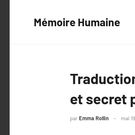
Aller
au
Mémoire Humaine
contenu
Traduction
et secret 
par
Emma Rollin
mai 1