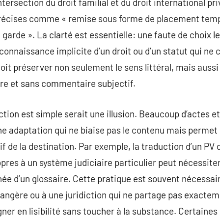
ntersection du droit familial et du droit international pr
précises comme « remise sous forme de placement tempo
arde ». La clarté est essentielle: une faute de choix le
nnaissance implicite d’un droit ou d’un statut qui ne c
oit préserver non seulement le sens littéral, mais aussi 
tre et sans commentaire subjectif.
ction est simple serait une illusion. Beaucoup d’actes e
e adaptation qui ne biaise pas le contenu mais permet d
tif de la destination. Par exemple, la traduction d’un P
res à un système judiciaire particulier peut nécessite
e d’un glossaire. Cette pratique est souvent nécessai
rangère ou à une juridiction qui ne partage pas exacte
ner en lisibilité sans toucher à la substance. Certaines 