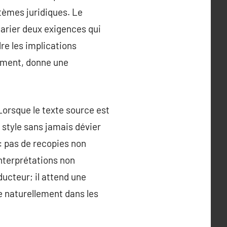
tèmes juridiques. Le
marier deux exigences qui
re les implications
tement, donne une
Lorsque le texte source est
e style sans jamais dévier
te: pas de recopies non
nterprétations non
ucteur; il attend une
re naturellement dans les