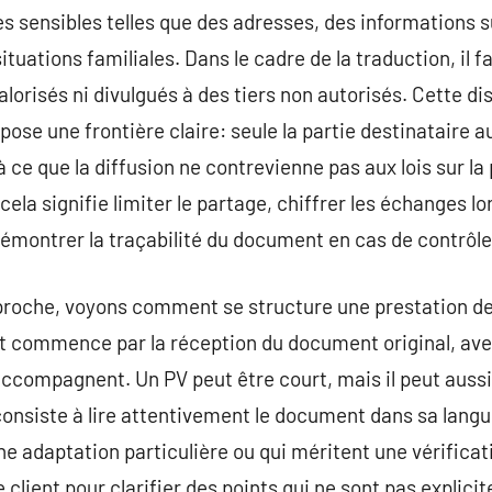
s sensibles telles que des adresses, des informations su
ituations familiales. Dans le cadre de la traduction, il f
lorisés ni divulgués à des tiers non autorisés. Cette disc
pose une frontière claire: seule la partie destinataire 
 à ce que la diffusion ne contrevienne pas aux lois sur l
cela signifie limiter le partage, chiffrer les échanges lo
émontrer la traçabilité du document en cas de contrôle
proche, voyons comment se structure une prestation de 
ut commence par la réception du document original, ave
accompagnent. Un PV peut être court, mais il peut aussi 
consiste à lire attentivement le document dans sa langue
ne adaptation particulière ou qui méritent une vérificat
e client pour clarifier des points qui ne sont pas expli