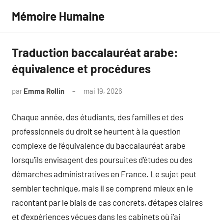
Aller
Mémoire Humaine
au
contenu
Traduction baccalauréat arabe:
équivalence et procédures
par
Emma Rollin
mai 19, 2026
Aucun
commentaire
Chaque année, des étudiants, des familles et des
professionnels du droit se heurtent à la question
complexe de l’équivalence du baccalauréat arabe
lorsqu’ils envisagent des poursuites d’études ou des
démarches administratives en France. Le sujet peut
sembler technique, mais il se comprend mieux en le
racontant par le biais de cas concrets, d’étapes claires
et d’expériences vécues dans les cabinets où j’ai