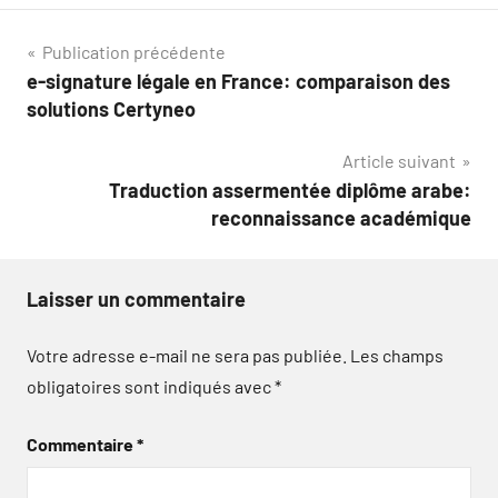
Navigation
Publication précédente
e-signature légale en France: comparaison des
de
solutions Certyneo
l’article
Article suivant
Traduction assermentée diplôme arabe:
reconnaissance académique
Laisser un commentaire
Votre adresse e-mail ne sera pas publiée.
Les champs
obligatoires sont indiqués avec
*
Commentaire
*