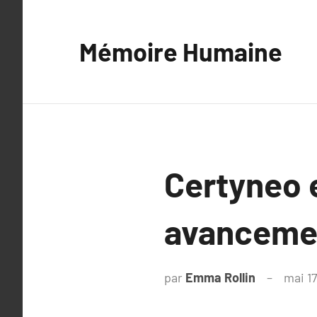
Aller
au
Mémoire Humaine
contenu
Certyneo e
avancemen
par
Emma Rollin
mai 1