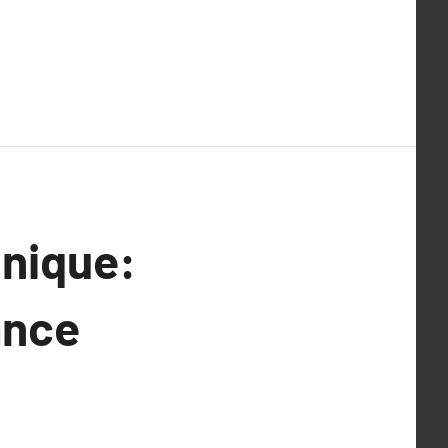
onique:
ance