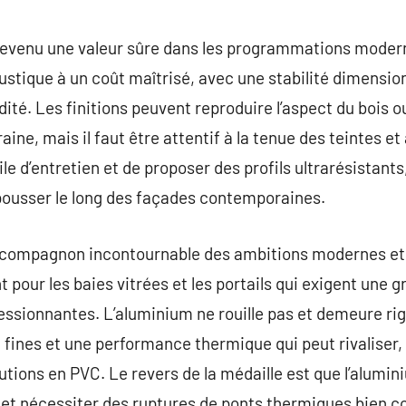
devenu une valeur sûre dans les programmations moderne
ustique à un coût maîtrisé, avec une stabilité dimensi
ité. Les finitions peuvent reproduire l’aspect du bois o
ne, mais il faut être attentif à la tenue des teintes et 
ile d’entretien et de proposer des profils ultrarésistants
t pousser le long des façades contemporaines.
e compagnon incontournable des ambitions modernes et
pour les baies vitrées et les portails qui exigent une g
ssionnantes. L’aluminium ne rouille pas et demeure rig
ines et une performance thermique qui peut rivaliser,
utions en PVC. Le revers de la médaille est que l’alumin
 et nécessiter des ruptures de ponts thermiques bien c