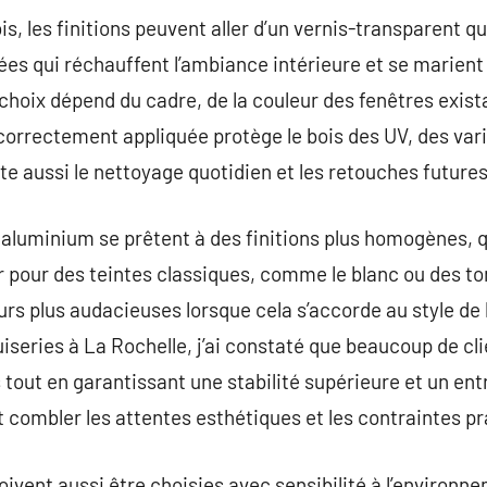
s, les finitions peuvent aller d’un vernis-transparent qu
rées qui réchauffent l’ambiance intérieure et se marient
choix dépend du cadre, de la couleur des fenêtres exis
 correctement appliquée protège le bois des UV, des va
ite aussi le nettoyage quotidien et les retouches futures
aluminium se prêtent à des finitions plus homogènes, qu
r pour des teintes classiques, comme le blanc ou des ton
eurs plus audacieuses lorsque cela s’accorde au style de 
eries à La Rochelle, j’ai constaté que beaucoup de cli
is tout en garantissant une stabilité supérieure et un en
t combler les attentes esthétiques et les contraintes pr
doivent aussi être choisies avec sensibilité à l’environ