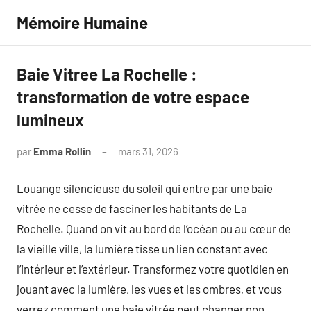
Aller
Mémoire Humaine
au
contenu
Baie Vitree La Rochelle :
transformation de votre espace
lumineux
par
Emma Rollin
mars 31, 2026
Aucun
commentaire
Louange silencieuse du soleil qui entre par une baie
vitrée ne cesse de fasciner les habitants de La
Rochelle. Quand on vit au bord de l’océan ou au cœur de
la vieille ville, la lumière tisse un lien constant avec
l’intérieur et l’extérieur. Transformez votre quotidien en
jouant avec la lumière, les vues et les ombres, et vous
verrez comment une baie vitrée peut changer non