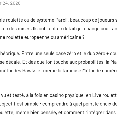
r 24, 2026
Aucun
commentaire
ale roulette ou de système Paroli, beaucoup de joueurs
on des mises. Ils oublient un détail qui change pourtant
une roulette européenne ou américaine ?
héorique. Entre une seule case zéro et le duo zéro + dou
e décale. Et dès que l’on touche aux probabilités, la Mart
s méthodes Hawks et même la fameuse Méthode numéros
i vu et testé, à la fois en casino physique, en Live roulet
objectif est simple : comprendre à quel point le choix d
ulette, même bien pensée, et comment l’intégrer dans 