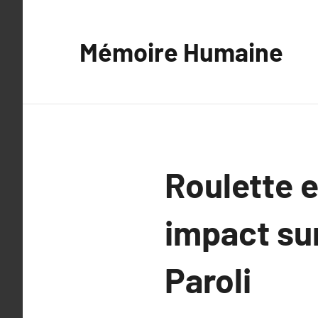
Aller
au
Mémoire Humaine
contenu
Roulette 
impact sur
Paroli