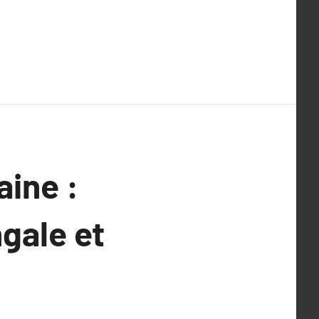
ine :
ngale et