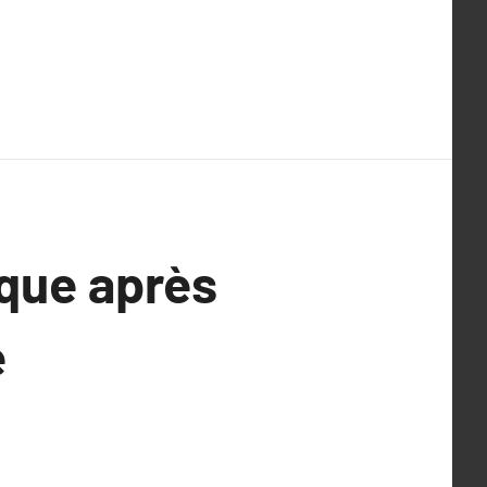
ique après
e