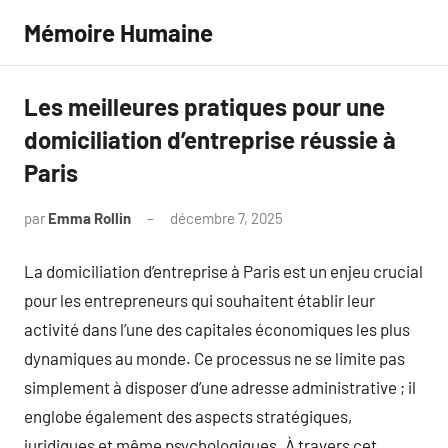
Aller
Mémoire Humaine
au
contenu
Les meilleures pratiques pour une
domiciliation d’entreprise réussie à
Paris
par
Emma Rollin
décembre 7, 2025
Aucun
commentaire
La domiciliation d’entreprise à Paris est un enjeu crucial
pour les entrepreneurs qui souhaitent établir leur
activité dans l’une des capitales économiques les plus
dynamiques au monde. Ce processus ne se limite pas
simplement à disposer d’une adresse administrative ; il
englobe également des aspects stratégiques,
juridiques et même psychologiques. À travers cet