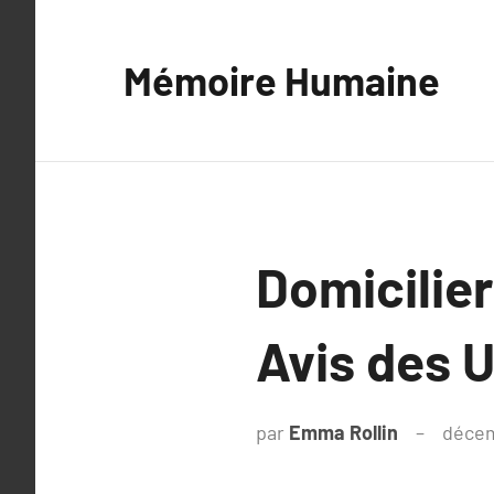
Aller
au
Mémoire Humaine
contenu
Domicilier
Avis des U
par
Emma Rollin
décem