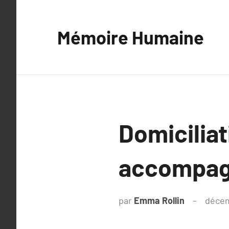
Aller
au
Mémoire Humaine
contenu
Domiciliat
accompag
par
Emma Rollin
décem