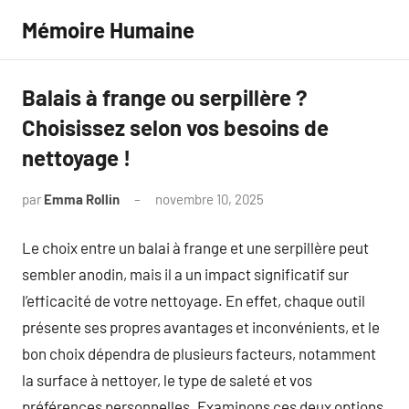
Aller
Mémoire Humaine
au
contenu
Balais à frange ou serpillère ?
Choisissez selon vos besoins de
nettoyage !
par
Emma Rollin
novembre 10, 2025
Aucun
commentaire
Le choix entre un balai à frange et une serpillère peut
sembler anodin, mais il a un impact significatif sur
l’efficacité de votre nettoyage. En effet, chaque outil
présente ses propres avantages et inconvénients, et le
bon choix dépendra de plusieurs facteurs, notamment
la surface à nettoyer, le type de saleté et vos
préférences personnelles. Examinons ces deux options