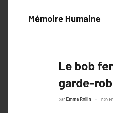
Aller
au
Mémoire Humaine
contenu
Le bob fem
garde-rob
par
Emma Rollin
novem