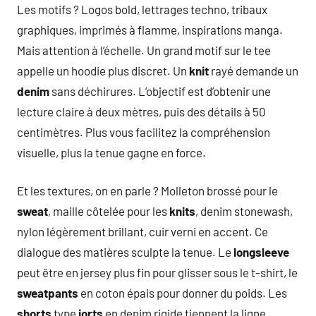
Les motifs ? Logos bold, lettrages techno, tribaux
graphiques, imprimés à flamme, inspirations manga.
Mais attention à l’échelle. Un grand motif sur le tee
appelle un hoodie plus discret. Un
knit
rayé demande un
denim
sans déchirures. L’objectif est d’obtenir une
lecture claire à deux mètres, puis des détails à 50
centimètres. Plus vous facilitez la compréhension
visuelle, plus la tenue gagne en force.
Et les textures, on en parle ? Molleton brossé pour le
sweat
, maille côtelée pour les
knits
, denim stonewash,
nylon légèrement brillant, cuir verni en accent. Ce
dialogue des matières sculpte la tenue. Le
longsleeve
peut être en jersey plus fin pour glisser sous le t-shirt, le
sweatpants
en coton épais pour donner du poids. Les
shorts
type
jorts
en denim rigide tiennent la ligne