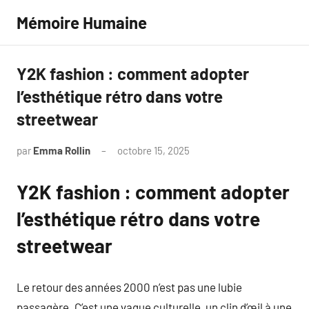
Aller
Mémoire Humaine
au
contenu
Y2K fashion : comment adopter
l’esthétique rétro dans votre
streetwear
par
Emma Rollin
octobre 15, 2025
Aucun
commentaire
Y2K fashion : comment adopter
l’esthétique rétro dans votre
streetwear
Le retour des années 2000 n’est pas une lubie
passagère. C’est une vague culturelle, un clin d’œil à une