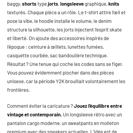
baggy,
shorts
type
jorts
,
longsleeve
graphique,
knits
texturés. Chaque pièce a un rôle. Le t-shirt attire l’œil et
pose la vibe, le hoodie installe le volume, le denim
structure la silhouette, les jorts injectent l’esprit skate
et liberté. On ajoute des accessoires inspirés de
l’époque : ceinture à œillets, lunettes fumées,
casquette courbée, sac bandoulière technique.
Résultat ? Une tenue qui coche les codes sans se figer.
Vous pouvez évidemment piocher dans des pièces
unisexe, car la période Y2K brouillait volontairement les
frontières.
Comment éviter la caricature ?
Jouez l’équilibre entre
vintage et contemporain.
Un longsleeve rétro avec un
pantalon cargo moderne, un sweatpants en molleton
premium avec des sneakers actuelles. L’idée est de