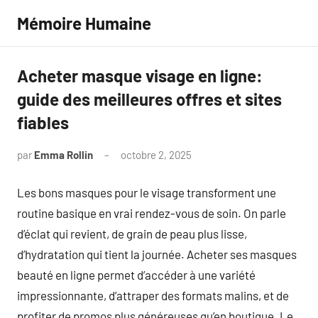
Aller
Mémoire Humaine
au
contenu
Acheter masque visage en ligne:
guide des meilleures offres et sites
fiables
par
Emma Rollin
octobre 2, 2025
Aucun
commentaire
Les bons masques pour le visage transforment une
routine basique en vrai rendez-vous de soin. On parle
d’éclat qui revient, de grain de peau plus lisse,
d’hydratation qui tient la journée. Acheter ses masques
beauté en ligne permet d’accéder à une variété
impressionnante, d’attraper des formats malins, et de
profiter de promos plus généreuses qu’en boutique. Le