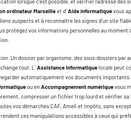
cation lorsque c’est possible, et vérifier l’adresse des si
ion ordinateur Marseille
et d’
Aide informatique
vous ap
 liens suspects et à reconnaître les signes d’un site fiab
ous protégez vos informations personnelles au moment d
ion.
ation. Un dossier par organisme, des sous-dossiers par 
 change tout. L’
Assistance informatique
locale peut co
auvegarder automatiquement vos documents importants.
nformatique
ou en
Accompagnement numérique
vous m
ent, compresser un fichier trop lourd et vérifier sa lis
 toutes vos démarches CAF, Ameli et impôts, sans excep
rendent ces manipulations accessibles à ceux qui préfèr