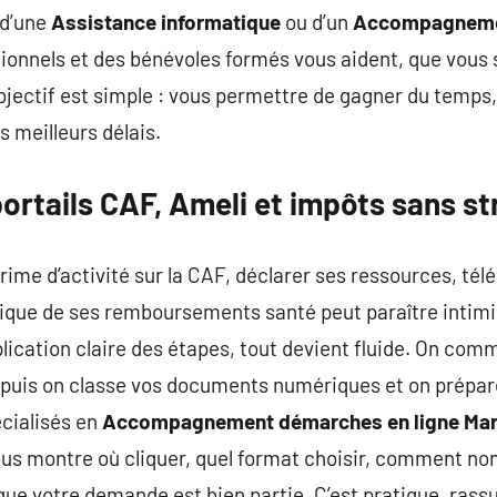
 d’une
Assistance informatique
ou d’un
Accompagneme
ionnels et des bénévoles formés vous aident, que vous 
bjectif est simple : vous permettre de gagner du temps, d
s meilleurs délais.
ortails CAF, Ameli et impôts sans st
me d’activité sur la CAF, déclarer ses ressources, télé
rique de ses remboursements santé peut paraître intimi
ication claire des étapes, tout devient fluide. On com
puis on classe vos documents numériques et on prépare 
écialisés en
Accompagnement démarches en ligne Mars
us montre où cliquer, quel format choisir, comment no
ue votre demande est bien partie. C’est pratique, rassu