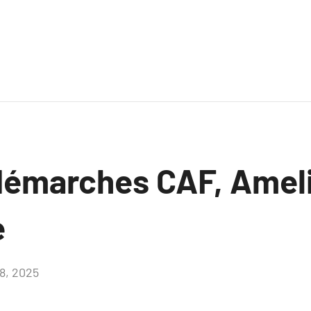
démarches CAF, Ameli
e
18, 2025
Aucun
commentaire