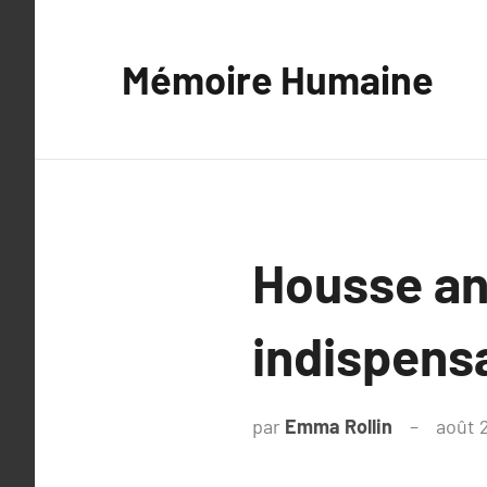
Aller
au
Mémoire Humaine
contenu
Housse ant
indispensa
par
Emma Rollin
août 