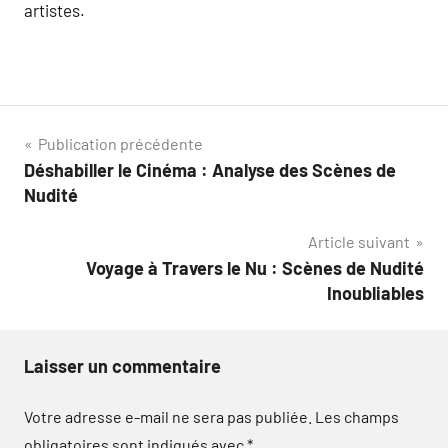
artistes.
Navigation
Publication précédente
Déshabiller le Cinéma : Analyse des Scènes de
de
Nudité
l’article
Article suivant
Voyage à Travers le Nu : Scènes de Nudité
Inoubliables
Laisser un commentaire
Votre adresse e-mail ne sera pas publiée.
Les champs
obligatoires sont indiqués avec
*