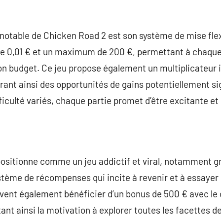
 notable de Chicken Road 2 est son système de mise fle
e 0,01 € et un maximum de 200 €, permettant à chaque 
on budget. Ce jeu propose également un multiplicateur
frant ainsi des opportunités de gains potentiellement si
fficulté variés, chaque partie promet d’être excitante e
ositionne comme un jeu addictif et viral, notamment gr
ystème de récompenses qui incite à revenir et à essayer
ent également bénéficier d’un bonus de 500 € avec le
ainsi la motivation à explorer toutes les facettes de 