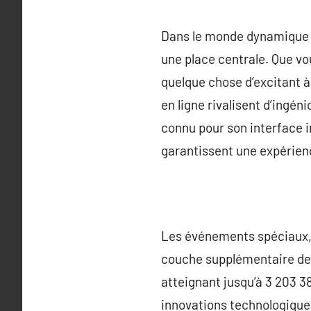
Dans le monde dynamique d
une place centrale. Que vou
quelque chose d’excitant à
en ligne rivalisent d’ingén
connu pour son interface 
garantissent une expérien
Les événements spéciaux,
couche supplémentaire de 
atteignant jusqu’à 3 203 38
innovations technologique