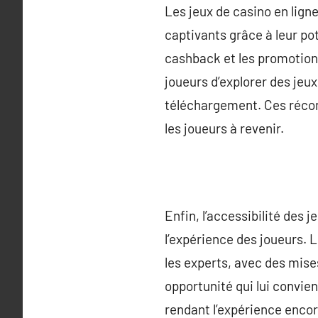
Les jeux de casino en lign
captivants grâce à leur po
cashback et les promotion
joueurs d’explorer des jeu
téléchargement. Ces récom
les joueurs à revenir.
Enfin, l’accessibilité des 
l’expérience des joueurs. 
les experts, avec des mises
opportunité qui lui convie
rendant l’expérience encor