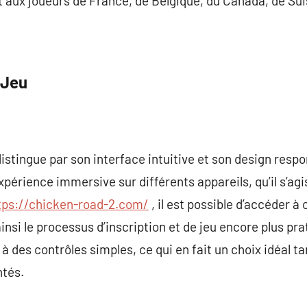
t aux joueurs de France, de Belgique, du Canada, de Su
 Jeu
istingue par son interface intuitive et son design resp
xpérience immersive sur différents appareils, qu’il s’agi
tps://chicken-road-2.com/
, il est possible d’accéder à 
nsi le processus d’inscription et de jeu encore plus pr
à des contrôles simples, ce qui en fait un choix idéal t
ntés.