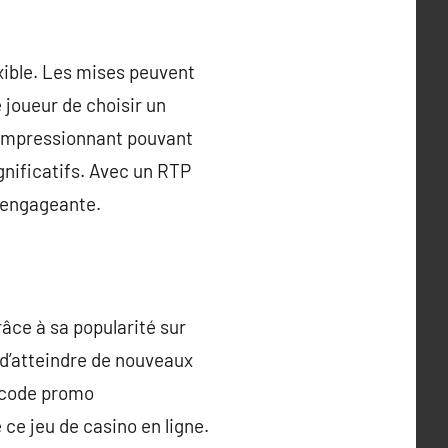
xible. Les mises peuvent
joueur de choisir un
 impressionnant pouvant
gnificatifs. Avec un RTP
t engageante.
âce à sa popularité sur
 d’atteindre de nouveaux
 code promo
ce jeu de casino en ligne.