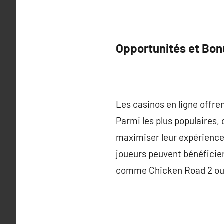
Opportunités et Bon
Les casinos en ligne offren
Parmi les plus populaires,
maximiser leur expérience
joueurs peuvent bénéficier
comme Chicken Road 2 ou m