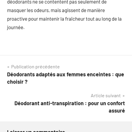
déodorants ne se contentent pas seulement de
masquer les odeurs, mais agissent de manière
proactive pour maintenir la fraîcheur tout au long de la
journée.
Navigation
Publication précédente
Déodorants adaptés aux femmes enceintes : que
de
choisir ?
l’article
Article suivant
Déodorant anti-transpiration : pour un confort
assuré
Laisser un commentaire