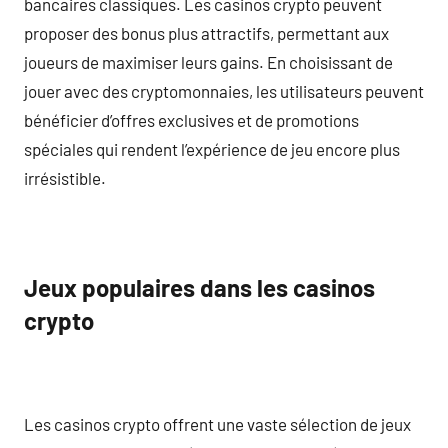
bancaires classiques. Les casinos crypto peuvent
proposer des bonus plus attractifs, permettant aux
joueurs de maximiser leurs gains. En choisissant de
jouer avec des cryptomonnaies, les utilisateurs peuvent
bénéficier d’offres exclusives et de promotions
spéciales qui rendent l’expérience de jeu encore plus
irrésistible.
Jeux populaires dans les casinos
crypto
Les casinos crypto offrent une vaste sélection de jeux