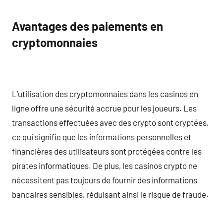
Avantages des paiements en
cryptomonnaies
L’utilisation des cryptomonnaies dans les casinos en
ligne offre une sécurité accrue pour les joueurs. Les
transactions effectuées avec des crypto sont cryptées,
ce qui signifie que les informations personnelles et
financières des utilisateurs sont protégées contre les
pirates informatiques. De plus, les casinos crypto ne
nécessitent pas toujours de fournir des informations
bancaires sensibles, réduisant ainsi le risque de fraude.