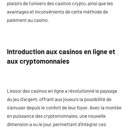
plaisirs de l’univers des casinos crypto, ainsi que les
avantages et inconvénients de cette méthode de
paiement au casino.
Introduction aux casinos en ligne et
aux cryptomonnaies
L’essor des casinos en ligne a révolutionné le paysage
du jeu d’argent, offrant aux joueurs la possibilité de
s’amuser depuis le confort de leur foyer. Avec la montée
en puissance des cryptomonnaies, une nouvelle
dimension a vu le jour, permettant d’intégrer ces