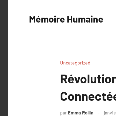
Aller
au
Mémoire Humaine
contenu
Uncategorized
Révolutio
Connectées
par
Emma Rollin
janvie